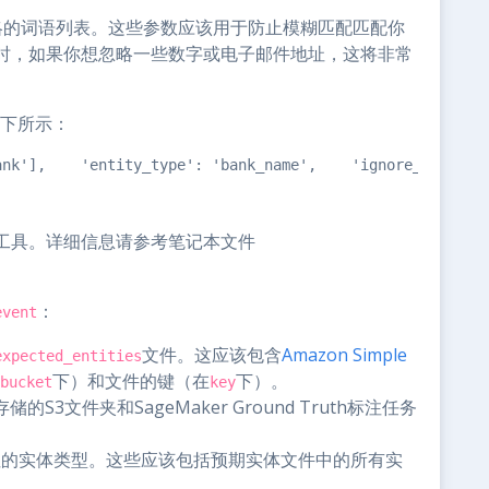
略的词语列表。这些参数应该用于防止模糊匹配匹配你
时，如果你想忽略一些数字或电子邮件地址，这将非常
下所示：
ank'],    'entity_type': 'bank_name',    'ignore_list': 
工具。详细信息请参考笔记本文件
：
event
文件。这应该包含
Amazon Simple
expected_entities
下）和文件的键（在
下）。
bucket
key
的S3文件夹和SageMaker Ground Truth标注任务
标注的实体类型。这些应该包括预期实体文件中的所有实