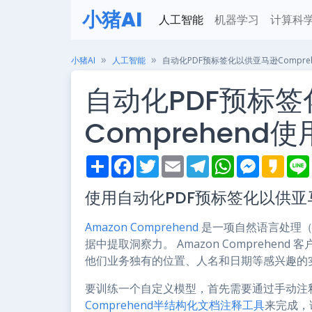
小猪AI
人工智能
机器学习
计算科
小猪AI
人工智能
自动化PDF预标签化以供亚马逊Compre
自动化PDF预标
Comprehend使
S
F
T
E
T
W
M
K
h
a
w
m
e
h
e
a
i
a
c
i
a
l
a
s
k
使用自动化PDF预标签化以供亚马
r
e
t
i
e
t
s
a
e
b
t
l
g
s
e
o
o
e
r
A
n
Amazon Comprehend
是一项自然语言处理（
o
r
a
p
g
k
m
p
e
据中提取洞察力。 Amazon Comprehe
r
他们业务独有的位置、人名和日期等感兴趣的
要训练一个自定义模型，首先需要通过手动注
Comprehend半结构化文档注释工具
来完成，