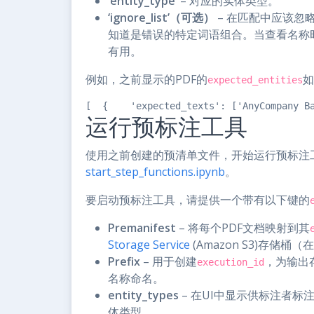
‘entity_type’
– 对应的实体类型。
‘ignore_list’（可选）
– 在匹配中应该忽
知道是错误的特定词语组合。当查看名称
有用。
例如，之前显示的PDF的
如
expected_entities
[  {    'expected_texts': ['AnyCompany B
运行预标注工具
使用之前创建的预清单文件，开始运行预标注
start_step_functions.ipynb
。
要启动预标注工具，请提供一个带有以下键的
Premanifest
– 将每个PDF文档映射到其
Storage Service
(Amazon S3)存储桶（在
Prefix
– 用于创建
，为输出存储
execution_id
名称命名。
entity_types
– 在UI中显示供标注者
体类型。