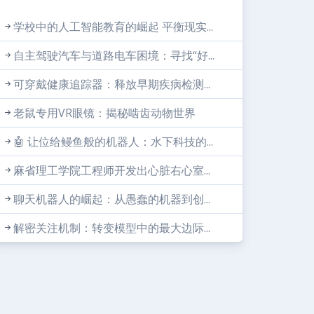
学校中的人工智能教育的崛起 平衡现实...
自主驾驶汽车与道路电车困境：寻找“好...
可穿戴健康追踪器：释放早期疾病检测...
老鼠专用VR眼镜：揭秘啮齿动物世界
🤖 让位给鳗鱼般的机器人：水下科技的...
麻省理工学院工程师开发出心脏右心室...
聊天机器人的崛起：从愚蠢的机器到创...
解密关注机制：转变模型中的最大边际...