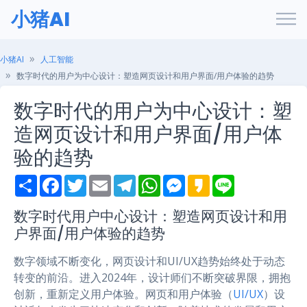
小猪AI
小猪AI
人工智能
数字时代的用户为中心设计：塑造网页设计和用户界面/用户体验的趋势
数字时代的用户为中心设计：塑
造网页设计和用户界面/用户体
验的趋势
S
F
T
E
T
W
M
K
L
h
a
w
m
e
h
e
a
i
a
c
i
a
l
a
s
k
n
r
e
t
i
e
t
s
a
e
数字时代用户中心设计：塑造网页设计和用
e
b
t
l
g
s
e
o
户界面/用户体验的趋势
o
e
r
A
n
o
r
a
p
g
k
m
p
e
数字领域不断变化，网页设计和UI/UX趋势始终处于动态
r
转变的前沿。进入2024年，设计师们不断突破界限，拥抱
创新，重新定义用户体验。网页和用户体验（
UI/UX
）设