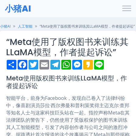
小猪AI
小猪AI
人工智能
“Meta使用了版权图书来训练其LLaMA模型，作者提起诉讼”
“Meta使用了版权图书来训练其
LLaMA模型，作者提起诉讼”
S
F
T
E
T
W
M
K
L
h
a
w
m
e
h
e
a
i
a
c
i
a
l
a
s
k
n
r
e
t
i
e
t
s
a
e
Meta使用版权图书来训练LLaMA模型，作
e
b
t
l
g
s
e
o
者提起诉讼
o
e
r
A
n
o
r
a
p
g
k
m
p
e
智能平台，前身为Facebook，发现自己卷入了法律纠纷
r
中，像喜剧演员莎拉·西尔弗曼和普利策奖得主迈克尔·查邦
等知名人士与这家科技巨头站在一起。指控声称Meta在其
法律团队的警告下，仍然使用了受版权保护的图书来训练
其人工智能模型，引发了内容创作者与公司之间的激烈冲
突。据路透社首次报道的这个故事揭示了Meta与那些据称