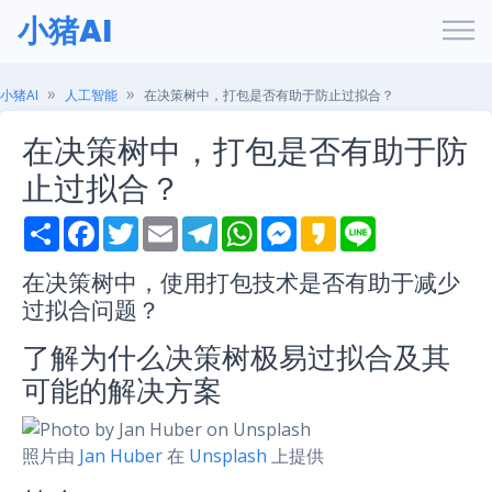
小猪AI
小猪AI
人工智能
在决策树中，打包是否有助于防止过拟合？
在决策树中，打包是否有助于防
止过拟合？
S
F
T
E
T
W
M
K
L
h
a
w
m
e
h
e
a
i
a
c
i
a
l
a
s
k
n
r
e
t
i
e
t
s
a
e
在决策树中，使用打包技术是否有助于减少
e
b
t
l
g
s
e
o
过拟合问题？
o
e
r
A
n
o
r
a
p
g
k
m
p
e
了解为什么决策树极易过拟合及其
r
可能的解决方案
照片由
Jan Huber
在
Unsplash
上提供