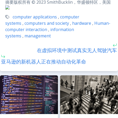
摘要版权所有 © 2023 SmithBucklin，华盛顿特区，美国
computer applications
,
computer
systems
,
computers and society
,
hardware
,
Human-
computer interaction
,
information
systems
,
management
在虚拟环境中测试真实无人驾驶汽车
亚马逊的新机器人正在推动自动化革命