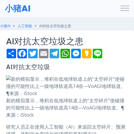
小猪AI
小猪AI
人工智能
AI对抗太空垃圾之患
AI对抗太空垃圾之患
S
F
T
E
T
W
M
K
L
h
a
w
m
e
h
e
a
i
a
c
i
a
l
a
s
k
n
r
e
t
i
e
t
s
a
e
AI对抗太空垃圾
e
b
t
l
g
s
e
o
o
e
r
A
n
o
r
a
p
g
k
m
p
e
r
新的模拟显示，堆积在低地球轨道上的“太空碎片”使碰撞
的可能性比上一级地球轨道高14倍—VoAGI地球轨道。¶
来源：iStock
研究人员正在使用人工智能（AI）来追踪太空碎片、预测