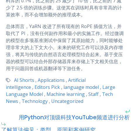
料库的 0.1%，比之前的 25 减少了 10 倍，比之前的 7 减
少了 2.5 倍的训练步骤。这使其在训练时具有非常高的计
算效率，而不会增加额外的推理成本。
总体而言，YaRN 改进了所有现有的 RoPE 插值方法，并
取代了 PI，没有任何副作用和最小的实施工作。经过微调
的模型在多项基准测试中保留了其原始能力，同时能够处
理非常大的上下文大小。未来的研究工作可以涉及内存增
强，将其与传统的自然语言处理模型结合起来。基于变压
器的模型可以结合外部存储器库来存储上下文相关信息，
用于问题回答或机器翻译等下游任务。
AI Shorts
,
Applications
,
Artificial
intelligence
,
Editors Pick
,
language model
,
Large
Language Model
,
Machine learning
,
Staff
,
Tech
News
,
Technology
,
Uncategorized
用Python对顶级科技YouTube频道进行分析
了解算法偏见：类型、原因和案例研究