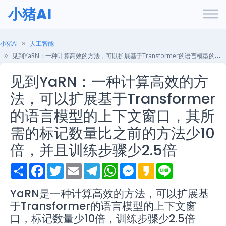
小猪AI
小猪AI
人工智能
见到YaRN：一种计算高效的方法，可以扩展基于Transformer的语言模型的上下文窗口，其所需的标记数量比之前的方法少10倍，并且训练步骤少2.5倍
见到YaRN：一种计算高效的方
法，可以扩展基于Transformer
的语言模型的上下文窗口，其所
需的标记数量比之前的方法少10
倍，并且训练步骤少2.5倍
S
F
T
E
T
W
M
K
L
h
a
w
m
e
h
e
a
i
a
c
i
a
l
a
s
k
n
r
e
t
i
e
t
s
a
e
YaRN是一种计算高效的方法，可以扩展基
e
b
t
l
g
s
e
o
于Transformer的语言模型的上下文窗
o
e
r
A
n
o
r
a
p
g
口，标记数量少10倍，训练步骤少2.5倍
k
m
p
e