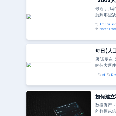
“Saa
最近，几家
胁到那些缺
Artificial in
Notes From
每日(人
唐·诺曼在
响伟大硬件
AI
De
如何建立
数据资产（
的数据或信