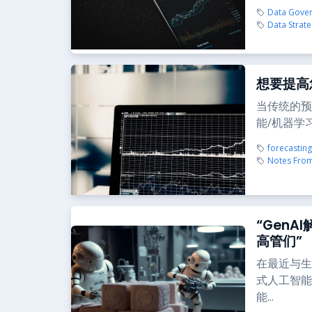
Data Gove
Data Strat
想要提高
当传统的预
能/机器学
forecasting
Notes From
“Gen
高管们”
在最近与生
式人工智能
能...