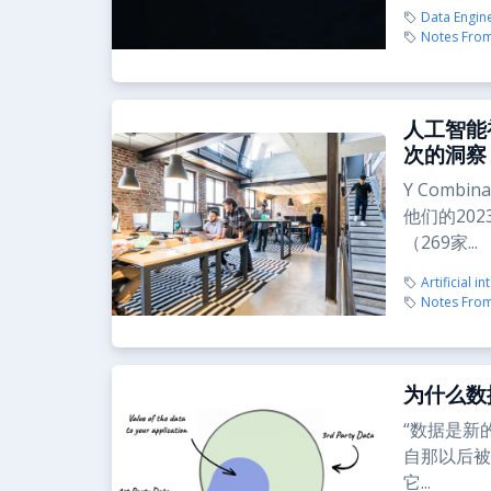
Data Engin
Notes From
人工智能初
次的洞察
Y Comb
他们的20
（269家...
Artificial in
Notes From
为什么数
“数据是新
自那以后被
它...