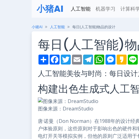
小猪AI
人工智能
机器学习
计算科
小猪AI
人工智能
每日(人工智能)物品的设计
每日(人工智能)
S
F
T
E
T
W
M
K
h
a
w
m
e
h
e
a
i
a
c
i
a
l
a
s
k
人工智能美妆与时尚：每日设计
r
e
t
i
e
t
s
a
e
b
t
l
g
s
e
o
o
e
r
A
n
构建出色生成式人工智能
o
r
a
p
g
k
m
p
e
r
图像来源：DreamStudio
唐·诺曼（Don Norman）在1988年的设计经典著作
户体验原则，这些原则对于影响出色的硬件和
电灯开关等模拟实例，但他的原则广泛适用于