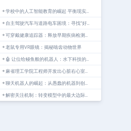
学校中的人工智能教育的崛起 平衡现实...
自主驾驶汽车与道路电车困境：寻找“好...
可穿戴健康追踪器：释放早期疾病检测...
老鼠专用VR眼镜：揭秘啮齿动物世界
🤖 让位给鳗鱼般的机器人：水下科技的...
麻省理工学院工程师开发出心脏右心室...
聊天机器人的崛起：从愚蠢的机器到创...
解密关注机制：转变模型中的最大边际...