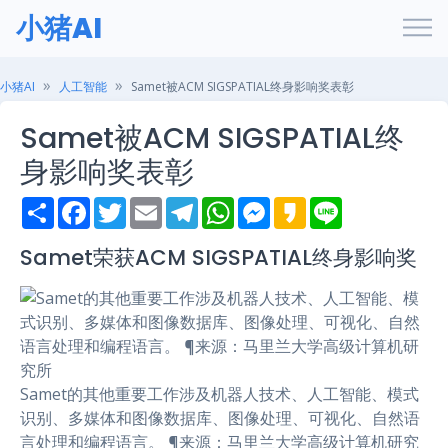
小猪AI
小猪AI
人工智能
Samet被ACM SIGSPATIAL终身影响奖表彰
Samet被ACM SIGSPATIAL终
身影响奖表彰
S
F
T
E
T
W
M
K
L
h
a
w
m
e
h
e
a
i
a
c
i
a
l
a
s
k
n
r
e
t
i
e
t
s
a
e
Samet荣获ACM SIGSPATIAL终身影响奖
e
b
t
l
g
s
e
o
o
e
r
A
n
o
r
a
p
g
k
m
p
e
r
Samet的其他重要工作涉及机器人技术、人工智能、模式
识别、多媒体和图像数据库、图像处理、可视化、自然语
言处理和编程语言。 ¶来源：马里兰大学高级计算机研究