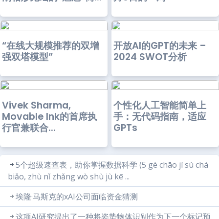
“在线大规模推荐的双增
开放AI的GPT的未来 –
强双塔模型”
2024 SWOT分析
Vivek Sharma,
个性化人工智能简单上
Movable Ink的首席执
手：无代码指南，适应
行官兼联合...
GPTs
5个超级速查表，助你掌握数据科学 (5 gè chāo jí sù chá
biǎo, zhù nǐ zhǎng wò shù jù kē ...
埃隆·马斯克的xAI公司面临资金猜测
这项AI研究提出了一种将姿势物体识别作为下一个标记预