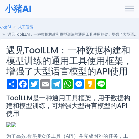
小猪AI
小猪AI
人工智能
遇见ToolLLM：一种数据构建和模型训练的通用工具使用框架，增强了大型语言模型的API使用
遇见ToolLLM：一种数据构建和
模型训练的通用工具使用框架，
增强了大型语言模型的API使用
S
F
T
E
T
W
M
K
L
h
a
w
m
e
h
e
a
i
a
c
i
a
l
a
s
k
n
r
e
t
i
e
t
s
a
e
ToolLLM是一种通用工具框架，用于数据构
e
b
t
l
g
s
e
o
建和模型训练，可增强大型语言模型的API
o
e
r
A
n
o
r
a
p
g
使用
k
m
p
e
r
为了高效地连接众多工具（API）并完成困难的任务，工