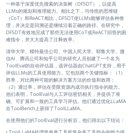
一种基于深度优先搜索的决策树（DFSDT），以提高
LLMs的规划和推理能力。相比之下，与传统的思维链
（CoT）和ReACT相比，DFSDT使LLMs能够评估各种推
理，并决定是回溯还是继续沿着正确的路径。在研究中，
DFSDT有效地完成了那些无法使用CoT或ReACT回答的困
难指令，并大大提高了注释效率。
清华大学、模特最佳公司、中国人民大学、耶鲁大学、微
信AI、腾讯公司和知乎公司的研究人员创建了一个名为
ToolEval的自动评估器，该评估器由ChatGPT支持，用于
评估LLMs的工具使用能力。它包括两个关键指标：（1）
胜率，对比两种可能的解决方案方法的价值和效用；
（2）通过率，评估在受限资源内成功执行指令的能力。
他们表明，ToolEval与人工评估密切相关，并提供了准
确、可扩展和一致的工具学习评估。他们通过优化LLaMA
在ToolBench上获得了ToolLLaMA。
在使用他们的ToolEval进行分析后，他们得出以下结论：
• ToolLLaMA处理简单单工具和复杂多工具指令的能力很