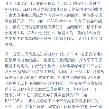
具学习试图利用大型语言模型（LLMs）的潜力。通过与
API连接，LLMs可以显着增加其价值，并获得作为消费者
与庞大应用生态系统之间有效中间人的能力。尽管指令调
整使得开源LLMs（如LLaMA和Vicuna）能够开发各种能
力，但它们仍然需要处理高级任务，如理解用户指令和有
效地与工具（API）进行交互。这是因为目前的指令调整
主要集中在简单的语言任务（如随意聊天）而非工具使用
领域。
另一方面，现代最先进的LLMs（如GPT-4）在工具使用方
面显示出出色的能力，但是它们是闭源的，其内部工作原
理是不透明的。由于这个原因，社区驱动的创新和开发以
及AI技术的民主化受到了限制。因此，让开源LLMs能够熟
练理解各种API是至关重要的。尽管早期的研究已经尝试
创建用于工具使用的指令调整数据，但它们的固有限制阻
碍了在LLMs中完全激发工具使用能力。其中包括：（1）
受限的API：它们要么忽略了真实世界的API（如
RESTAPI），要么只考虑了一小部分具有不足多样性的
API；（2）受限的场景：现有的工作局限于仅使用一个单