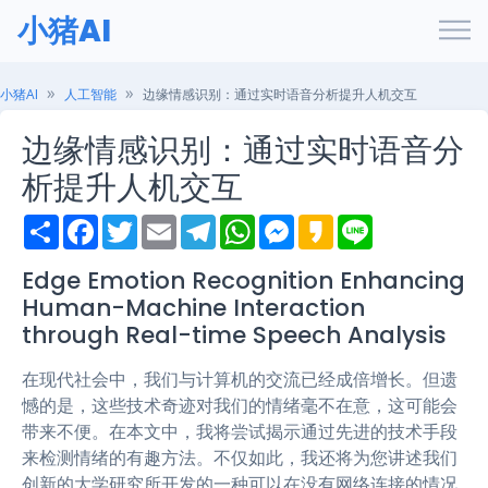
小猪AI
小猪AI
人工智能
边缘情感识别：通过实时语音分析提升人机交互
边缘情感识别：通过实时语音分
析提升人机交互
S
F
T
E
T
W
M
K
L
h
a
w
m
e
h
e
a
i
a
c
i
a
l
a
s
k
n
r
e
t
i
e
t
s
a
e
Edge Emotion Recognition Enhancing
e
b
t
l
g
s
e
o
Human-Machine Interaction
o
e
r
A
n
o
r
a
p
g
through Real-time Speech Analysis
k
m
p
e
r
在现代社会中，我们与计算机的交流已经成倍增长。但遗
憾的是，这些技术奇迹对我们的情绪毫不在意，这可能会
带来不便。在本文中，我将尝试揭示通过先进的技术手段
来检测情绪的有趣方法。不仅如此，我还将为您讲述我们
创新的大学研究所开发的一种可以在没有网络连接的情况