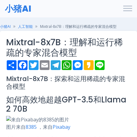
小猪AI
小猪AI
人工智能
Mixtral-8x7B：理解和运行稀疏的专家混合模型
Mixtral-8x7B：理解和运行稀
疏的专家混合模型
S
F
T
E
T
W
M
K
L
h
a
w
m
e
h
e
a
i
a
c
i
a
l
a
s
k
n
r
e
t
i
e
t
s
a
e
Mixtral-8x7B：探索和运用稀疏的专家混
e
b
t
l
g
s
e
o
合模型
o
e
r
A
n
o
r
a
p
g
k
m
p
e
如何高效地超越GPT-3.5和Llama
r
2 70B
图片来自
8385
，来自
Pixabay