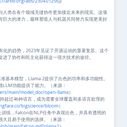
s://arxiv.org/abs/2304.01256
])
与人类在各个领域无缝协作更加接近未来的现实。这项
有巨大的潜力，最终塑造人与机器共同努力实现更美好
有化的趋势，2023年见证了开源运动的显著复苏。这个
促进了协作和民主化获得这一强大技术的途径。
基本模型，Llama 2提供了出色的功率和多功能性。
强LLM功能提供了能力。（来源：
mers/main/model_doc/open-llama
）
支持超过46种语言，成为需要全球覆盖和多语言处理的
ingface.co/bigscience/bloom
）
训练，Falcon在NLP任务中表现出色，并具有透明的
强大且易于使用的选择。（来源：
blob/main/falcon.md?plain=1
）