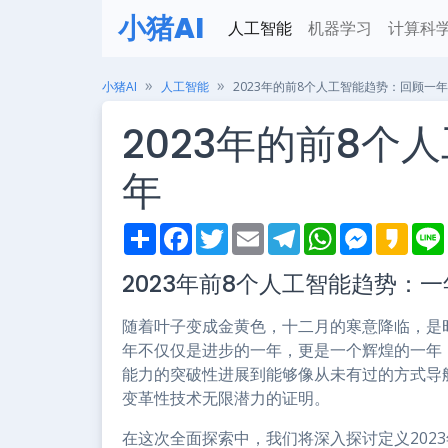
小猪AI
人工智能
机器学习
计算科
小猪AI
人工智能
2023年的前8个人工智能趋势：回顾一年
2023年的前8个
年
S
F
T
E
T
W
M
K
h
a
w
m
e
h
e
a
i
a
c
i
a
l
a
s
k
2023年前8个人工智能趋势：
r
e
t
i
e
t
s
a
e
b
t
l
g
s
e
o
o
e
r
A
n
随着叶子变成金黄色，十二月的寒意降临，是时
o
r
a
p
g
k
m
p
e
年不仅仅是进步的一年，更是一个辉煌的一年，
r
能力的突破性进展到能够像从未有过的方式导
变革性技术无限潜力的证明。
在这次全面探索中，我们将深入探讨定义202