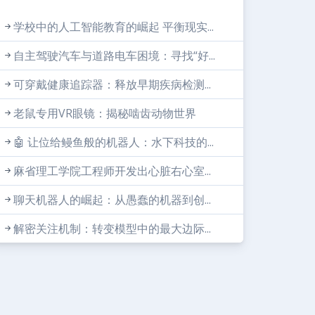
学校中的人工智能教育的崛起 平衡现实...
自主驾驶汽车与道路电车困境：寻找“好...
可穿戴健康追踪器：释放早期疾病检测...
老鼠专用VR眼镜：揭秘啮齿动物世界
🤖 让位给鳗鱼般的机器人：水下科技的...
麻省理工学院工程师开发出心脏右心室...
聊天机器人的崛起：从愚蠢的机器到创...
解密关注机制：转变模型中的最大边际...