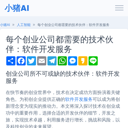
小猪AI
小猪AI
人工智能
每个创业公司都需要的技术伙伴：软件开发服务
每个创业公司都需要的技术伙
伴：软件开发服务
S
F
T
E
T
W
M
K
L
h
a
w
m
e
h
e
a
i
a
c
i
a
l
a
s
k
n
r
e
t
i
e
t
s
a
e
创业公司所不可或缺的技术伙伴：软件开发
e
b
t
l
g
s
e
o
服务
o
e
r
A
n
o
r
a
p
g
k
m
p
e
在快节奏的创业世界中，技术在决定成功方面扮演着关键
r
角色。为初创企业提供正确的
软件开发服务
可以成为将创
新理念变为现实的推动力。本文将深入探讨技术在创业成
功中的重要作用，选择合适的开发伙伴的细节，开发之
旅，实现技术卓越，利用服务进行增长，挑战和风险，以
及科技创业的未来展望。