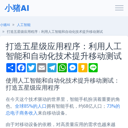
小猪AI
小猪AI
人工智能
打造五星级应用程序：利用人工智能和自动化技术提升移动测试
打造五星级应用程序：利用人工
智能和自动化技术提升移动测试
S
F
T
E
T
W
M
K
L
h
a
w
m
e
h
e
a
i
a
c
i
a
l
a
s
k
n
r
e
t
i
e
t
s
a
e
使用人工智能和自动化技术提升移动测试：
e
b
t
l
g
s
e
o
打造五星级应用程序
o
e
r
A
n
o
r
a
p
g
k
m
p
e
在今天这个技术驱动的世界里，智能手机扮演着重要的角
r
色。
全球85%的人口
拥有智能手机，约68亿人口；
73%的
总电子商务收入
来自移动设备。
由于对移动设备的依赖，对高质量应用的需求也越来越