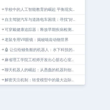
学校中的人工智能教育的崛起 平衡现实...
自主驾驶汽车与道路电车困境：寻找“好...
可穿戴健康追踪器：释放早期疾病检测...
老鼠专用VR眼镜：揭秘啮齿动物世界
🤖 让位给鳗鱼般的机器人：水下科技的...
麻省理工学院工程师开发出心脏右心室...
聊天机器人的崛起：从愚蠢的机器到创...
解密关注机制：转变模型中的最大边际...