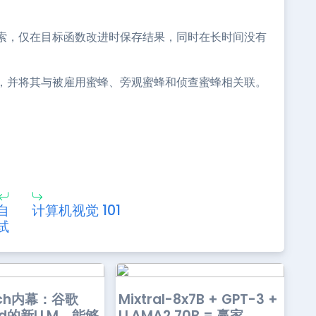
索，仅在目标函数改进时保存结果，同时在长时间没有
，并将其与被雇用蜜蜂、旁观蜜蜂和侦查蜜蜂相关联。
自
计算机视觉 101
试
rch内幕：谷歌
Mixtral-8x7B + GPT-3 +
nd的新LLM，能够
LLAMA2 70B = 赢家