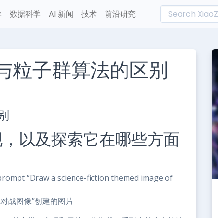
学
数据科学
AI 新闻
技术
前沿研究
与粒子群算法的区别
L
n
别
e
现，以及探索它在哪些方面
蜜蜂对战图像”创建的图片