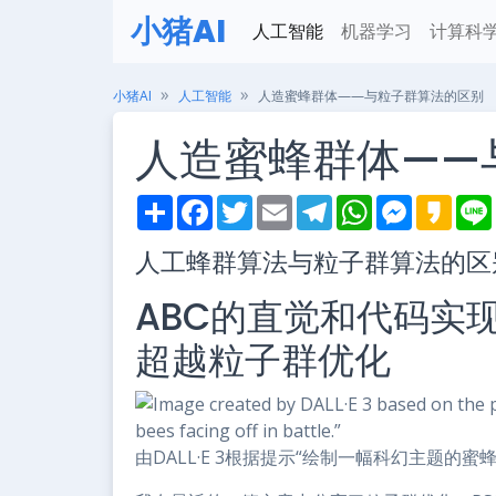
小猪AI
人工智能
机器学习
计算科
小猪AI
人工智能
人造蜜蜂群体——与粒子群算法的区别
人造蜜蜂群体——
S
F
T
E
T
W
M
K
h
a
w
m
e
h
e
a
i
a
c
i
a
l
a
s
k
人工蜂群算法与粒子群算法的区
r
e
t
i
e
t
s
a
e
b
t
l
g
s
e
o
o
e
r
A
n
ABC的直觉和代码实
o
r
a
p
g
k
m
p
e
r
超越粒子群优化
由DALL·E 3根据提示“绘制一幅科幻主题的