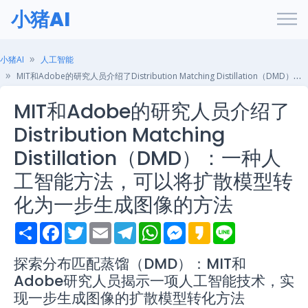
小猪AI
小猪AI
人工智能
MIT和Adobe的研究人员介绍了Distribution Matching Distillation（DMD）：一种人工智能方法，可以将扩散模型转化为一步生成图像的方法
MIT和Adobe的研究人员介绍了
Distribution Matching
Distillation（DMD）：一种人
工智能方法，可以将扩散模型转
化为一步生成图像的方法
S
F
T
E
T
W
M
K
L
h
a
w
m
e
h
e
a
i
a
c
i
a
l
a
s
k
n
r
e
t
i
e
t
s
a
e
探索分布匹配蒸馏（DMD）：MIT和
e
b
t
l
g
s
e
o
Adobe研究人员揭示一项人工智能技术，实
o
e
r
A
n
o
r
a
p
g
现一步生成图像的扩散模型转化方法
k
m
p
e