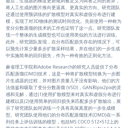
最后，生成器的梯度更新规则被定义为两者之间的差异，
将人工生成的图片推向更逼真、更真实的方向。研究团队
还通过使用预训练的扩散模型对真实和虚假分布进行建
模，实现了对3D物体的测试时间优化。先前使用一种称为
变分分数蒸馏的技术的工作也证明了这一点。研究团队发
现一个整体的生成模型也可以使用类似的方法进行训练。
此外，研究团队发现，在分布匹配损失存在的情况下，可
以预先计算少量多步扩散采样结果，并在他们的一步生成
中实施简单的回归损失，作为一种有效的正则化方法。
麻省理工学院和Adobe Research的研究人员提供了分布
匹配蒸馏(DMD)技术，这是一种将扩散模型转换为一步图
片生成器的过程，并对图片质量几乎没有影响。他们的方
法借鉴和吸取了变分分数蒸馏 (VSD)，GAN和pix2pix的灵
感和见解，通过(1)使用扩散模型来对真实和虚假分布进行
建模以及(2)使用简单的回归损失来匹配多步扩散输出，展
示了研究团队如何训练一个具有高保真度的一步生成模
型。研究团队使用他们的分布匹配蒸馏技术(DMD)在一系
列任务上评估训练的模型，包括MS COCO 512×512上的