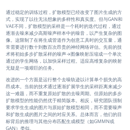
r
通过稳定的训练过程，扩散模型已经改变了图片生成的方
式，实现了以往无法想象的多样性和真实度。但与GAN和
VAE不同，扩散模型的采样是一个耗时的迭代过程，通过
逐渐去噪来减少高斯噪声样本中的噪音，以产生复杂的图
像。这限制了在将生成管道作为创意工具时的交互量，通
常需要进行数十到数百次昂贵的神经网络评估。先前的技
术将初始多步扩散采样的噪声→图像映射压缩成一个单次
通过的学生网络，以加快采样过程。适应高维复杂的映射
无疑是一项艰巨的任务。
改进的一个方面是运行整个去噪轨迹以计算单个损失的高
昂成本。当前的技术通过逐渐扩展学生的采样距离来减少
这一难题，而不重复原始扩散的去噪周期。但原始的多步
扩散模型的性能仍然优于精简版本。相反，研究团队强制
要求学生生成的图片与原始扩散模型相同，而不需要噪声
和扩散生成的图片之间的对应关系。总体而言，他们的目
标背后的推理与其他分布匹配生成模型（如GMMN或
GAN）类似。