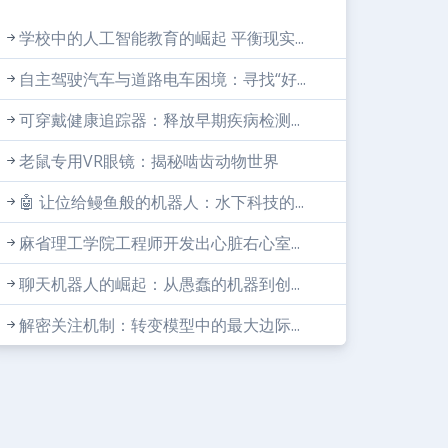
学校中的人工智能教育的崛起 平衡现实...
自主驾驶汽车与道路电车困境：寻找“好...
可穿戴健康追踪器：释放早期疾病检测...
老鼠专用VR眼镜：揭秘啮齿动物世界
🤖 让位给鳗鱼般的机器人：水下科技的...
麻省理工学院工程师开发出心脏右心室...
聊天机器人的崛起：从愚蠢的机器到创...
解密关注机制：转变模型中的最大边际...