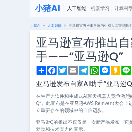
小猪AI
人工智能
机器学习
计算科
小猪AI
人工智能
亚马逊宣布推出自家的生成人工智能助手—
亚马逊宣布推出自
手——“亚马逊Q”
S
F
T
E
T
W
M
K
h
a
w
m
e
h
e
a
i
a
c
i
a
l
a
s
k
亚马逊发布自家AI助手“亚马逊
r
e
t
i
e
t
s
a
e
b
t
l
g
s
e
o
o
e
r
A
n
在生产力软件和生成式AI聊天机器人竞争激烈
o
r
a
p
g
k
m
p
e
Q”。此宣布是在亚马逊AWS Reinvent
r
立重要存在的领域中的自信迈步。
亚马逊Q的推出不仅仅是一次新产品发布；它
勃勃和技术实力的宣示。