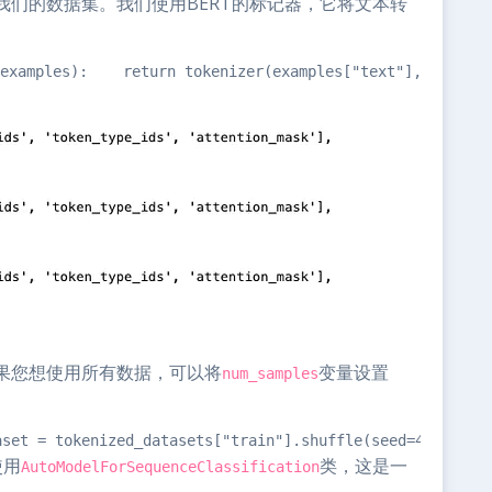
们的数据集。我们使用BERT的标记器，它将文本转
les):    return tokenizer(examples["text"], padding="m
果您想使用所有数据，可以将
变量设置
num_samples
aset = tokenized_datasets["train"].shuffle(seed=42)    s
使用
类，这是一
AutoModelForSequenceClassification