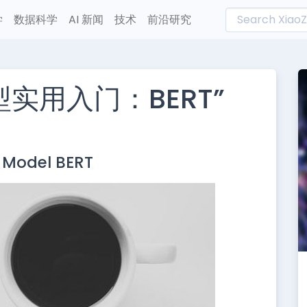
学
数据科学
AI 新闻
技术
前沿研究
r模型实用入门：BERT”
L
n
r Model BERT
e