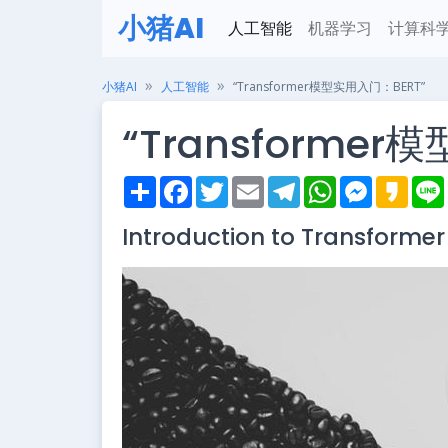
小猪AI
人工智能
机器学习
计算科
小猪AI
人工智能
“Transformer模型实用入门：BERT”
“Transforme
S
F
T
E
T
W
M
K
h
a
w
m
e
h
e
a
i
a
c
i
a
l
a
s
k
Introduction to Transforme
r
e
t
i
e
t
s
a
e
b
t
l
g
s
e
o
o
e
r
A
n
o
r
a
p
g
k
m
p
e
r