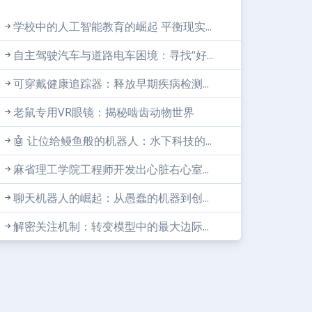
学校中的人工智能教育的崛起 平衡现实...
自主驾驶汽车与道路电车困境：寻找“好...
可穿戴健康追踪器：释放早期疾病检测...
老鼠专用VR眼镜：揭秘啮齿动物世界
🤖 让位给鳗鱼般的机器人：水下科技的...
麻省理工学院工程师开发出心脏右心室...
聊天机器人的崛起：从愚蠢的机器到创...
解密关注机制：转变模型中的最大边际...