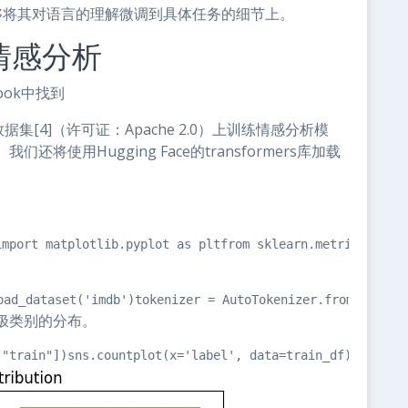
够将其对语言的理解微调到具体任务的细节上。
情感分析
book中找到
[4]（许可证：Apache 2.0）上训练情感分析模
使用Hugging Face的transformers库加载
simport matplotlib.pyplot as pltfrom sklearn.metrics i
aset('imdb')tokenizer = AutoTokenizer.from_pretrain
极类别的分布。
"train"])sns.countplot(x='label', data=train_df)plt.t