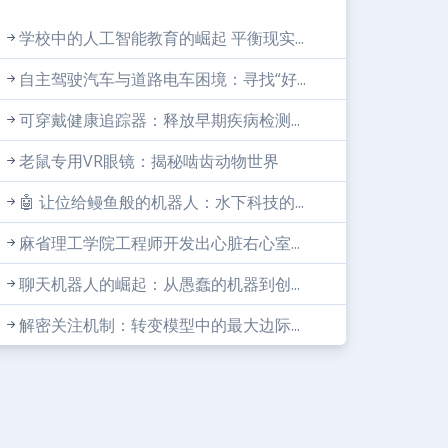
学校中的人工智能教育的崛起 平衡现实...
自主驾驶汽车与道路电车困境：寻找“好...
可穿戴健康追踪器：释放早期疾病检测...
老鼠专用VR眼镜：揭秘啮齿动物世界
🤖 让位给鳗鱼般的机器人：水下科技的...
麻省理工学院工程师开发出心脏右心室...
聊天机器人的崛起：从愚蠢的机器到创...
解密关注机制：转变模型中的最大边际...