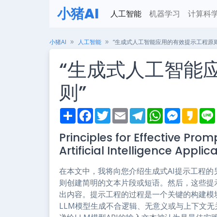
小猪AI
人工智能
机器学习
计算科
小猪AI
人工智能
“生成式人工智能应用的有效提示工程原则
“生成式人工智能
则”
S
F
T
E
T
W
M
K
h
a
w
m
e
h
e
a
i
a
c
i
a
l
a
s
k
Principles for Effective Pro
r
e
t
i
e
t
s
a
e
b
t
l
g
s
e
o
Artificial Intelligence Applic
o
e
r
A
n
o
r
a
p
g
k
m
p
e
在本文中，我将向您介绍生成式AI提示工程的
r
则创建简明的文本片段或短语。然后，这些提
出内容。提示工程的过程是一个关键的构建模块
LLM模型生成不合逻辑、无意义或与上下文