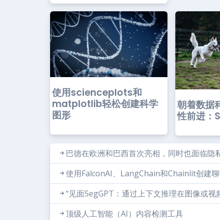
使用scienceplots和
matplotlib轻松创建科学
朝着数据
图形
性前进：SQ
巴德在欧洲和巴西首次亮相，同时也面临隐
使用FalconAI、LangChain和Chainlit
“见面SegGPT：通过上下文推理在图像或
顶级人工智能（AI）内容检测工具