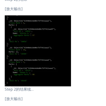
[放大输出]
Step 2的结果续…
[放大输出]