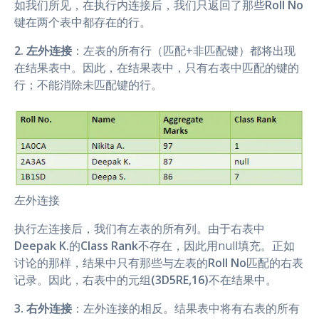
如我们所见，在执行内连接后，我们只返回了那些
Roll No
键在两个表中都存在的行。
2. 左外连接
：左表的所有行（匹配+非匹配键）都将出现
在结果表中。因此，在结果表中，只有右表中匹配的键的
行；不能消除未匹配键的行。
左外连接
执行左连接后，我们有左表的所有列。由于右表中
Deepak K.
的
Class Rank
不存在，因此用null填充。正如
讨论的那样，结果中只有那些与左表的
Roll No
匹配的右表
记录。因此，右表中的元组
(3D5RE,16)
不在结果中。
3. 右外连接
：左外连接的相反。结果表中将有右表的所有