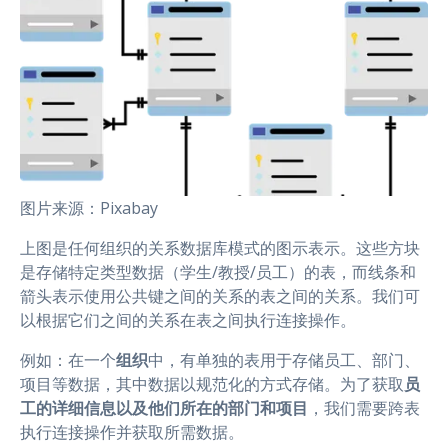
图片来源：Pixabay
上图是任何组织的关系数据库模式的图示表示。这些方块
是存储特定类型数据（学生/教授/员工）的表，而线条和
箭头表示使用公共键之间的关系的表之间的关系。我们可
以根据它们之间的关系在表之间执行连接操作。
例如：在一个
组织
中，有单独的表用于存储员工、部门、
项目等数据，其中数据以规范化的方式存储。为了获取
员
工的详细信息以及他们所在的部门和项目
，我们需要跨表
执行连接操作并获取所需数据。