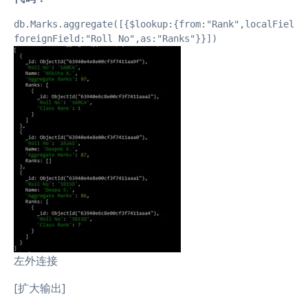
db.Marks.aggregate([{$lookup:{from:"Rank",localField:"
foreignField:"Roll No",as:"Ranks"}}])
左外连接
[扩大输出]