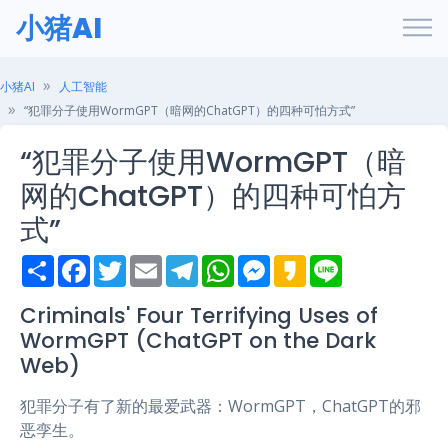
小猪AI
小猪AI
人工智能
“犯罪分子使用WormGPT（暗网的ChatGPT）的四种可怕方式”
“犯罪分子使用WormGPT（暗
网的ChatGPT）的四种可怕方
式”
S
F
T
E
T
W
M
K
L
h
a
w
m
e
h
e
a
i
a
c
i
a
l
a
s
k
n
r
e
t
i
e
t
s
a
e
Criminals' Four Terrifying Uses of
e
b
t
l
g
s
e
o
WormGPT (ChatGPT on the Dark
o
e
r
A
n
o
r
a
p
g
Web)
k
m
p
e
r
犯罪分子有了新的最爱武器：WormGPT，ChatGPT的邪
恶孪生。