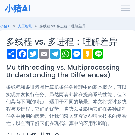
小猪AI
小猪AI
人工智能
多线程 vs. 多进程：理解差异
多线程 vs. 多进程：理解差异
S
F
T
E
T
W
M
K
L
h
a
w
m
e
h
e
a
i
a
c
i
a
l
a
s
k
n
r
e
t
i
e
t
s
a
e
Multithreading vs. Multiprocessing
e
b
t
l
g
s
e
o
Understanding the Differences)
o
e
r
A
n
o
r
a
p
g
k
m
p
e
多线程和多进程是计算机多任务处理中的基本概念，可以
r
实现并发执行任务。虽然两者都旨在提高系统性能，但它
们具有不同的特点，适用于不同的场景。本文将探讨多线
程与多进程，它们的优势、劣势以及影响它们在各种编程
任务中使用的因素。让我们深入研究这些强大技术的复杂
性，以全面了解它们在现代计算中的应用和影响。