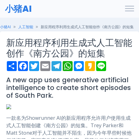
小猪AI
小猪AI
人工智能
新应用程序利用生成式人工智能创作《南方公园》的短集
新应用程序利用生成式人工智能
创作《南方公园》的短集
S
F
T
E
T
W
M
K
L
h
a
w
m
e
h
e
a
i
a
c
i
a
l
a
s
k
n
r
e
t
i
e
t
s
a
e
A new app uses generative artificial
e
b
t
l
g
s
e
o
intelligence to create short episodes
o
e
r
A
n
o
r
a
p
g
of South Park.
k
m
p
e
r
一款名为Showrunner AI的新应用程序允许用户使用生成
式人工智能创建《南方公园》的短集。Trey Parker和
Matt Stone对于人工智能并不陌生，因为今年早些时候他