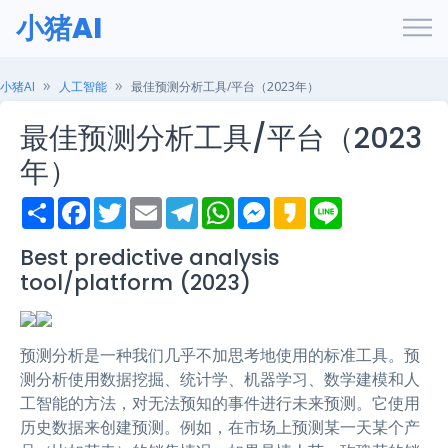
小猪AI
小猪AI
人工智能
最佳预测分析工具/平台（2023年）
最佳预测分析工具/平台（2023
年）
S
F
T
E
T
W
M
K
L
h
a
w
m
e
h
e
a
i
a
c
i
a
l
a
s
k
n
r
e
t
i
e
t
s
a
e
Best predictive analysis
e
b
t
l
g
s
e
o
tool/platform (2023)
o
e
r
A
n
o
r
a
p
g
k
m
p
e
r
预测分析是一种我们几乎不加思考地使用的标准工具。预
测分析使用数据挖掘、统计学、机器学习、数学建模和人
工智能的方法，对无法预知的事件进行未来预测。它使用
历史数据来创建预测。例如，在市场上预测某一天某个产