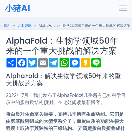
小猪AI
小猪AI
人工智能
AlphaFold：生物学领域50年来的一个重大挑战的解决方案
AlphaFold：生物学领域50年
来的一个重大挑战的解决方案
S
F
T
E
T
W
M
K
L
h
a
w
m
e
h
e
a
i
a
c
i
a
l
a
s
k
n
r
e
t
i
e
t
s
a
e
AlphaFold：解决生物学领域50年来的重
e
b
t
l
g
s
e
o
大挑战的方案
o
e
r
A
n
o
r
a
p
g
k
m
p
e
2022年7月，我们发布了AlphaFold对几乎所有已知科学目
r
录中的蛋白质结构预测。在此处阅读最新博客。
蛋白质对生命至关重要，支持几乎所有生命功能。它们是
由氨基酸链组成的大型复杂分子，而蛋白质的功能在很大
程度上取决于其独特的三维结构。
弄清楚蛋白质折叠成什