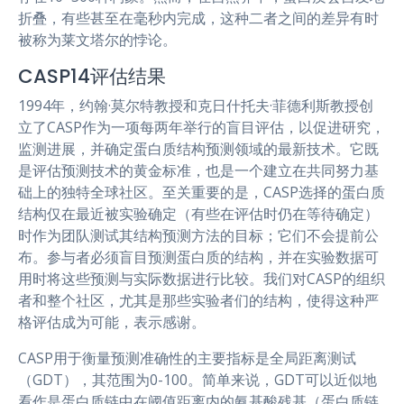
折叠，有些甚至在毫秒内完成，这种二者之间的差异有时
被称为莱文塔尔的悖论。
CASP14评估结果
1994年，约翰·莫尔特教授和克日什托夫·菲德利斯教授创
立了CASP作为一项每两年举行的盲目评估，以促进研究，
监测进展，并确定蛋白质结构预测领域的最新技术。它既
是评估预测技术的黄金标准，也是一个建立在共同努力基
础上的独特全球社区。至关重要的是，CASP选择的蛋白质
结构仅在最近被实验确定（有些在评估时仍在等待确定）
时作为团队测试其结构预测方法的目标；它们不会提前公
布。参与者必须盲目预测蛋白质的结构，并在实验数据可
用时将这些预测与实际数据进行比较。我们对CASP的组织
者和整个社区，尤其是那些实验者们的结构，使得这种严
格评估成为可能，表示感谢。
CASP用于衡量预测准确性的主要指标是全局距离测试
（GDT），其范围为0-100。简单来说，GDT可以近似地
看作是蛋白质链中在阈值距离内的氨基酸残基（蛋白质链