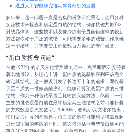
通过人工智能研究推动体育分析的发展
多年来，这一问题一直是密集的科学研究重点，使用各种
实验技术来检查和确定蛋白质的结构，例如核磁共振和X
射线晶体学。这些技术以及像冷冻电子显微镜这样的较新
方法都依赖于广泛的试错，可能需要多年的艰苦工作来确
定一个结构，并需要使用价值数百万美元的专门设备。
“蛋白质折叠问题”
在他1972年的诺贝尔化学奖颁奖词中，克里斯蒂安·安芬森
著名地假设，从理论上讲，蛋白质的氨基酸序列应该完全
确定其结构。这一假设引发了长达五十年的追求，即仅基
于蛋白质的一维氨基酸序列，能够计算预测蛋白质的三维
结构，作为一种替代昂贵且耗时的实验方法。然而，一个
主要的挑战是蛋白质在最终确定其三维结构之前可能折叠
的方式数量是天文数字。1969年，赛勒斯·莱文塔尔指出，
使用蛮力计算列举出典型蛋白质的所有可能构型将需要超
过已知宇宙的年龄的时间。莱文塔尔估计典型蛋白质可能
存在10^300种构象。然而，在自然界中，蛋白质会自发地