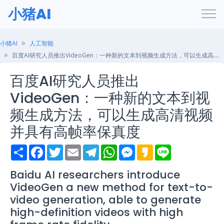
小猪AI
小猪AI
人工智能
百度AI研究人员推出VideoGen：一种新的文本到视频生成方法，可以生成高清视频并具有高帧率保真度
百度AI研究人员推出
VideoGen：一种新的文本到视
频生成方法，可以生成高清视频
并具有高帧率保真度
S
F
T
E
T
W
M
K
L
h
a
w
m
e
h
e
a
i
a
c
i
a
l
a
s
k
n
r
e
t
i
e
t
s
a
e
Baidu AI researchers introduce
e
b
t
l
g
s
e
o
VideoGen a new method for text-to-
o
e
r
A
n
o
r
a
p
g
video generation, able to generate
k
m
p
e
high-definition videos with high
r