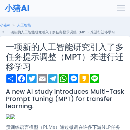
小猪AI
小猪AI
人工智能
一项新的人工智能研究引入了多任务提示调整（MPT）来进行迁移学习
一项新的人工智能研究引入了多
任务提示调整（MPT）来进行迁
移学习
S
F
T
E
T
W
M
K
L
h
a
w
m
e
h
e
a
i
a
c
i
a
l
a
s
k
n
r
e
t
i
e
t
s
a
e
A new AI study introduces Multi-Task
e
b
t
l
g
s
e
o
Prompt Tuning (MPT) for transfer
o
e
r
A
n
o
r
a
p
g
learning.
k
m
p
e
r
预训练语言模型（PLMs）通过微调在许多下游NLP任务