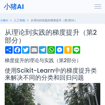
小猪AI
小猪AI
人工智能
从理论到实践的梯度提升（第2部分）
从理论到实践的梯度提升（第2
部分）
S
F
T
E
T
W
M
K
L
h
a
w
m
e
h
e
a
i
a
c
i
a
l
a
s
k
n
r
e
t
i
e
t
s
a
e
梯度提升的理论与实践（第2部分）
e
b
t
l
g
s
e
o
o
e
r
A
n
使用Scikit-Learn中的梯度提升类
o
r
a
p
g
k
m
p
e
来解决不同的分类和回归问题
r