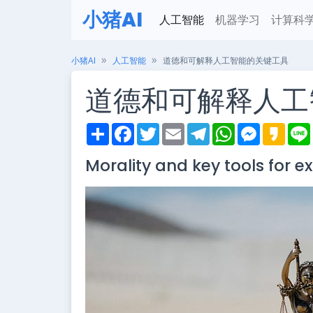
小猪AI
人工智能
机器学习
计算科
小猪AI
人工智能
道德和可解释人工智能的关键工具
道德和可解释人工
S
F
T
E
T
W
M
K
h
a
w
m
e
h
e
a
i
a
c
i
a
l
a
s
k
Morality and key tools for ex
r
e
t
i
e
t
s
a
e
b
t
l
g
s
e
o
o
e
r
A
n
o
r
a
p
g
k
m
p
e
r