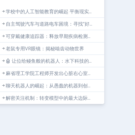
学校中的人工智能教育的崛起 平衡现实...
自主驾驶汽车与道路电车困境：寻找“好...
可穿戴健康追踪器：释放早期疾病检测...
老鼠专用VR眼镜：揭秘啮齿动物世界
🤖 让位给鳗鱼般的机器人：水下科技的...
麻省理工学院工程师开发出心脏右心室...
聊天机器人的崛起：从愚蠢的机器到创...
解密关注机制：转变模型中的最大边际...