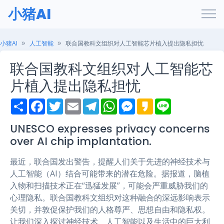
小猪AI
小猪AI
人工智能
联合国教科文组织对人工智能芯片植入提出隐私担忧
联合国教科文组织对人工智能芯
片植入提出隐私担忧
S
F
T
E
T
W
M
K
L
h
a
w
m
e
h
e
a
i
a
c
i
a
l
a
s
k
n
r
e
t
i
e
t
s
a
e
UNESCO expresses privacy concerns
e
b
t
l
g
s
e
o
over AI chip implantation.
o
e
r
A
n
o
r
a
p
g
k
m
p
e
最近，联合国发出警告，提醒人们关于先进的神经技术与
r
人工智能（AI）结合可能带来的潜在危险。据报道，脑植
入物和扫描技术正在“迅猛发展”，可能会严重威胁我们的
心理隐私。联合国教科文组织对这种融合的深远影响表示
关切，并敦促保护我们的人格尊严、思想自由和隐私权。
让我们深入探讨神经技术、人工智能以及生活中的巨大利