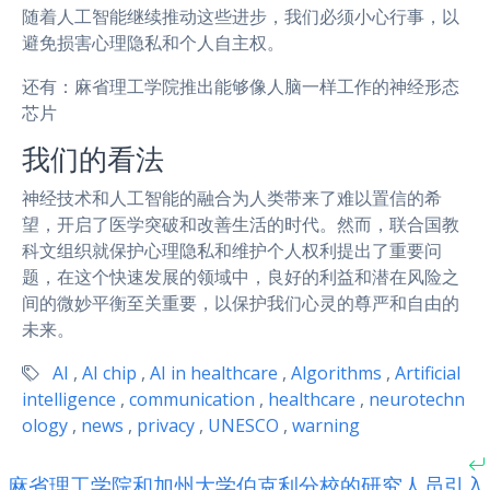
随着人工智能继续推动这些进步，我们必须小心行事，以
避免损害心理隐私和个人自主权。
还有：麻省理工学院推出能够像人脑一样工作的神经形态
芯片
我们的看法
神经技术和人工智能的融合为人类带来了难以置信的希
望，开启了医学突破和改善生活的时代。然而，联合国教
科文组织就保护心理隐私和维护个人权利提出了重要问
题，在这个快速发展的领域中，良好的利益和潜在风险之
间的微妙平衡至关重要，以保护我们心灵的尊严和自由的
未来。
AI
,
AI chip
,
AI in healthcare
,
Algorithms
,
Artificial
intelligence
,
communication
,
healthcare
,
neurotechn
ology
,
news
,
privacy
,
UNESCO
,
warning
麻省理工学院和加州大学伯克利分校的研究人员引入