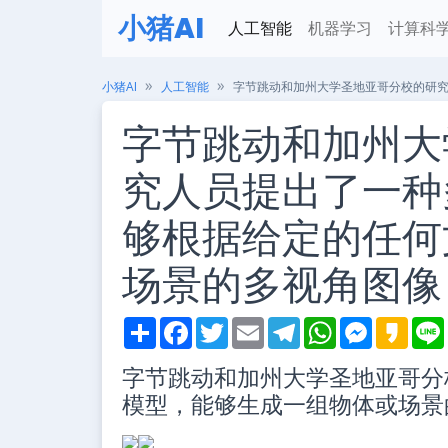
小猪AI
人工智能
机器学习
计算科
小猪AI
人工智能
字节跳动和加州大学圣地亚哥分校的研
字节跳动和加州大
究人员提出了一种
够根据给定的任何
场景的多视角图像
S
F
T
E
T
W
M
K
h
a
w
m
e
h
e
a
i
a
c
i
a
l
a
s
k
字节跳动和加州大学圣地亚哥分
r
e
t
i
e
t
s
a
e
b
t
l
g
s
e
o
模型，能够生成一组物体或场景
o
e
r
A
n
o
r
a
p
g
k
m
p
e