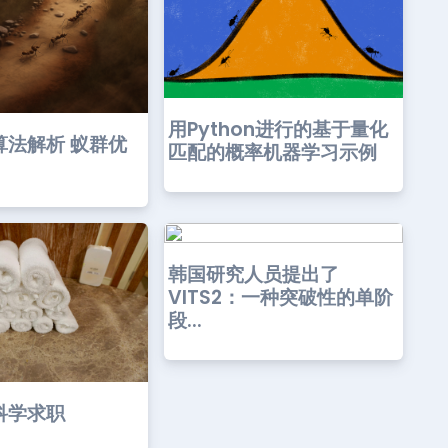
用Python进行的基于量化
算法解析 蚁群优
匹配的概率机器学习示例
韩国研究人员提出了
VITS2：一种突破性的单阶
段...
科学求职