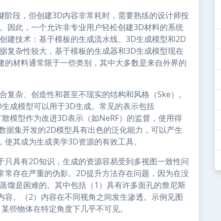
键阶段，但创建3D内容非常耗时，需要熟练的设计师投
。因此，一个允许非专业用户轻松创建3D材料的系统
创建技术：基于模板的生成流水线、3D生成模型和2D
据复杂性较大，基于模板的生成器和3D生成模型现在
建的材料通常限于一些类别，其中大多数是来自外界的
合复杂、创造性和甚至不现实的结构和风格（Ske）。
D生成模型可以用于3D生成。常见的表示包括
用2D扩散模型作为改进3D表示（如NeRF）的监督，使用得
片数据集开发的2D模型具有出色的泛化能力，可以产生
，使其成为生成美学3D资源的有效工具。
于只具有2D知识，生成的资源容易受到多视图一致性问
常常存在严重的伪影。2D提升方法存在问题，因为在没
分蒸馏是困难的。其中包括（1）具有许多面孔的詹尼斯
内容。（2）内容在不同视角之间发生渗透。示例见图
，某些物体在特定角度下几乎不可见。