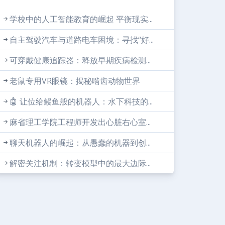
学校中的人工智能教育的崛起 平衡现实...
自主驾驶汽车与道路电车困境：寻找“好...
可穿戴健康追踪器：释放早期疾病检测...
老鼠专用VR眼镜：揭秘啮齿动物世界
🤖 让位给鳗鱼般的机器人：水下科技的...
麻省理工学院工程师开发出心脏右心室...
聊天机器人的崛起：从愚蠢的机器到创...
解密关注机制：转变模型中的最大边际...