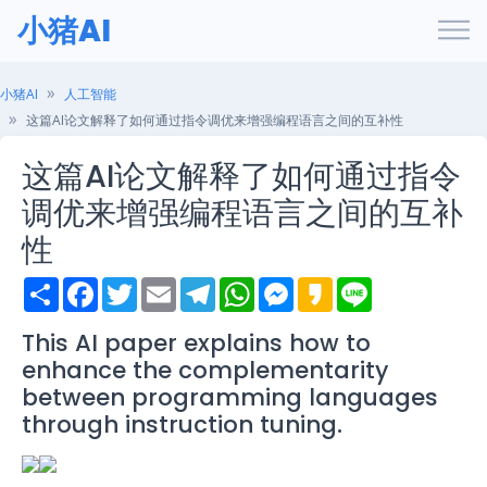
小猪AI
小猪AI
人工智能
这篇AI论文解释了如何通过指令调优来增强编程语言之间的互补性
这篇AI论文解释了如何通过指令
调优来增强编程语言之间的互补
性
S
F
T
E
T
W
M
K
L
h
a
w
m
e
h
e
a
i
a
c
i
a
l
a
s
k
n
r
e
t
i
e
t
s
a
e
This AI paper explains how to
e
b
t
l
g
s
e
o
enhance the complementarity
o
e
r
A
n
o
r
a
p
g
between programming languages
k
m
p
e
through instruction tuning.
r