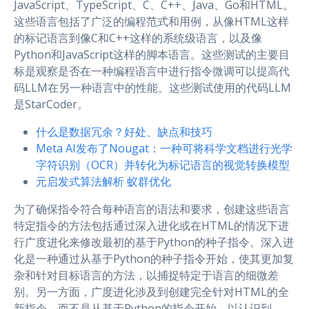
JavaScript、TypeScript、C、C++、Java、Go和HTML。
这些语言包括了广泛的编程范式和用例，从像HTML这样
的标记语言到像C和C++这样的系统级语言，以及像
Python和JavaScript这样的脚本语言。这些测试的主要目
标是观察是否在一种编程语言中进行指令微调可以提高代
码LLM在另一种语言中的性能。这些测试使用的代码LLM
是StarCoder。
什么是数据冗余？好处、缺点和技巧
Meta AI发布了Nougat：一种可将科学文档进行光学
字符识别（OCR）并转化为标记语言的视觉转换模型
元启发式算法解析 蚁群优化
为了确保指令符合每种语言的语法和要求，创建这些语言
特定指令的方法包括通过深入进化或在HTML的情况下进
行广度进化来修改最初的基于Python的种子指令。深入进
化是一种通过从基于Python的种子指令开始，使其更加复
杂和针对目标语言的方法，以捕捉特定于语言的细微差
别。另一方面，广度进化涉及到创建完全针对HTML的全
新指令，而不是从基于Python的指令开始，以认识到