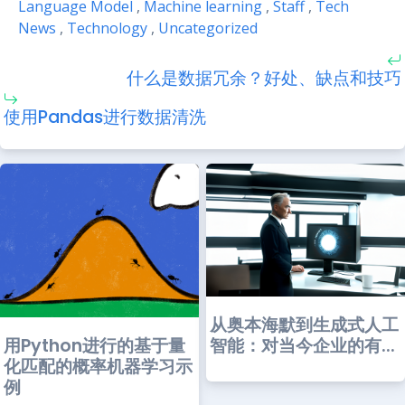
Language Model
,
Machine learning
,
Staff
,
Tech
News
,
Technology
,
Uncategorized
什么是数据冗余？好处、缺点和技巧
使用Pandas进行数据清洗
从奥本海默到生成式人工
智能：对当今企业的有...
用Python进行的基于量
化匹配的概率机器学习示
例