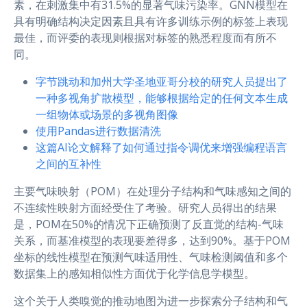
素，在刺激集中有31.5%的显著气味污染率。GNN模型在
具有明确结构决定因素且具有许多训练示例的标签上表现
最佳，而评委的表现则根据对标签的熟悉程度而有所不
同。
字节跳动和加州大学圣地亚哥分校的研究人员提出了
一种多视角扩散模型，能够根据给定的任何文本生成
一组物体或场景的多视角图像
使用Pandas进行数据清洗
这篇AI论文解释了如何通过指令调优来增强编程语言
之间的互补性
主要气味映射（POM）在处理分子结构和气味感知之间的
不连续性映射方面经受住了考验。研究人员得出的结果
是，POM在50%的情况下正确预测了反直觉的结构-气味
关系，而基准模型的表现要差得多，达到90%。基于POM
坐标的线性模型在预测气味适用性、气味检测阈值和多个
数据集上的感知相似性方面优于化学信息学模型。
这个关于人类嗅觉的推动地图为进一步探索分子结构和气