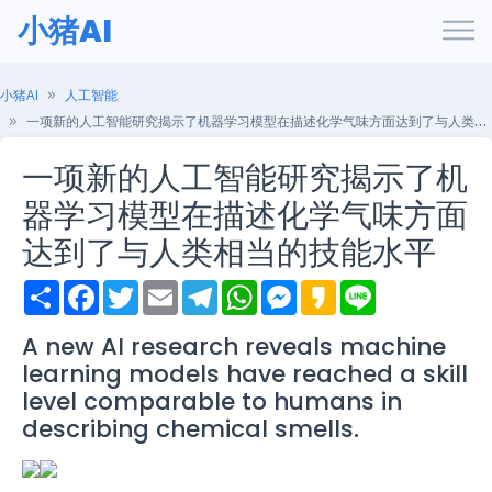
小猪AI
小猪AI
人工智能
一项新的人工智能研究揭示了机器学习模型在描述化学气味方面达到了与人类相当的技能水平
一项新的人工智能研究揭示了机
器学习模型在描述化学气味方面
达到了与人类相当的技能水平
S
F
T
E
T
W
M
K
L
h
a
w
m
e
h
e
a
i
a
c
i
a
l
a
s
k
n
r
e
t
i
e
t
s
a
e
A new AI research reveals machine
e
b
t
l
g
s
e
o
learning models have reached a skill
o
e
r
A
n
o
r
a
p
g
level comparable to humans in
k
m
p
e
describing chemical smells.
r