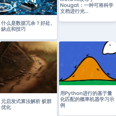
Nougat：一种可将科学
文档进行光...
什么是数据冗余？好处、
缺点和技巧
用Python进行的基于量
化匹配的概率机器学习示
元启发式算法解析 蚁群
例
优化