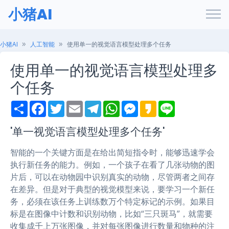
小猪AI
小猪AI
人工智能
使用单一的视觉语言模型处理多个任务
使用单一的视觉语言模型处理多
个任务
S
F
T
E
T
W
M
K
L
h
a
w
m
e
h
e
a
i
a
c
i
a
l
a
s
k
n
r
e
t
i
e
t
s
a
e
'单一视觉语言模型处理多个任务'
e
b
t
l
g
s
e
o
o
e
r
A
n
智能的一个关键方面是在给出简短指令时，能够迅速学会
o
r
a
p
g
k
m
p
e
执行新任务的能力。例如，一个孩子在看了几张动物的图
r
片后，可以在动物园中识别真实的动物，尽管两者之间存
在差异。但是对于典型的视觉模型来说，要学习一个新任
务，必须在该任务上训练数万个特定标记的示例。如果目
标是在图像中计数和识别动物，比如“三只斑马”，就需要
收集成千上万张图像，并对每张图像进行数量和物种的注