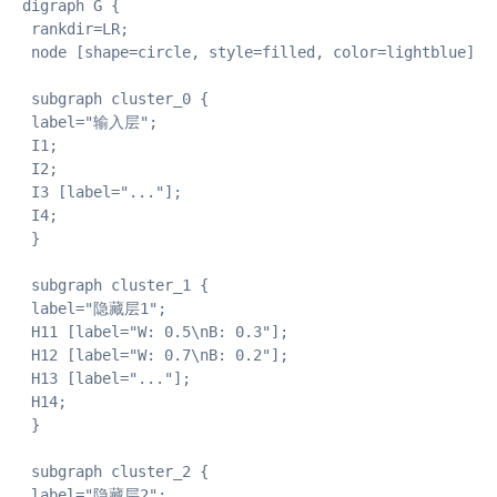
digraph G {

 rankdir=LR;

 node [shape=circle, style=filled, color=lightblue];

 subgraph cluster_0 {

 label="输入层";

 I1;

 I2;

 I3 [label="..."];

 I4;

 }

 subgraph cluster_1 {

 label="隐藏层1";

 H11 [label="W: 0.5\nB: 0.3"];

 H12 [label="W: 0.7\nB: 0.2"];

 H13 [label="..."];

 H14;

 }

 subgraph cluster_2 {

 label="隐藏层2";
