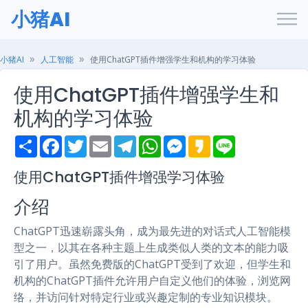
小猪AI
小猪AI
人工智能
使用ChatGPT插件增强学生和机构的学习体验
使用ChatGPT插件增强学生和
机构的学习体验
S
F
T
E
T
W
M
K
L
h
a
w
m
e
h
e
a
i
a
c
i
a
l
a
s
k
n
r
e
t
i
e
t
s
a
e
使用ChatGPT插件增强学习体验
e
b
t
l
g
s
e
o
o
e
r
A
n
介绍
o
r
a
p
g
k
m
p
e
r
ChatGPT迅速崭露头角，成为最先进的对话式人工智能模
型之一，以其在各种主题上生成类似人类的文本的能力吸
引了用户。虽然免费版的ChatGPT受到了欢迎，但学生和
机构的ChatGPT插件允许用户自定义他们的体验，浏览网
络，并访问针对特定行业或兴趣定制的专业知识模块。