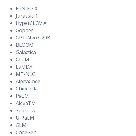
ERNIE 3.0
Jurassic-1
HyperCLOV A
Gopher
GPT-NeoX-20B
BLOOM
Galactica
GLaM
LaMDA
MT-NLG
AlphaCode
Chinchilla
PaLM
AlexaTM
Sparrow
U-PaLM
GLM
CodeGen