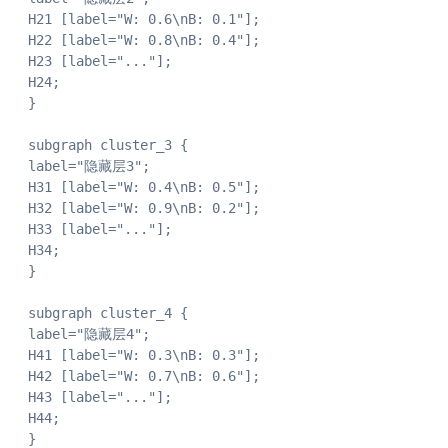
 H21 [label="W: 0.6\nB: 0.1"];

 H22 [label="W: 0.8\nB: 0.4"];

 H23 [label="..."];

 H24;

 }

 subgraph cluster_3 {

 label="隐藏层3";

 H31 [label="W: 0.4\nB: 0.5"];

 H32 [label="W: 0.9\nB: 0.2"];

 H33 [label="..."];

 H34;

 }

 subgraph cluster_4 {

 label="隐藏层4";

 H41 [label="W: 0.3\nB: 0.3"];

 H42 [label="W: 0.7\nB: 0.6"];

 H43 [label="..."];

 H44;

 }
