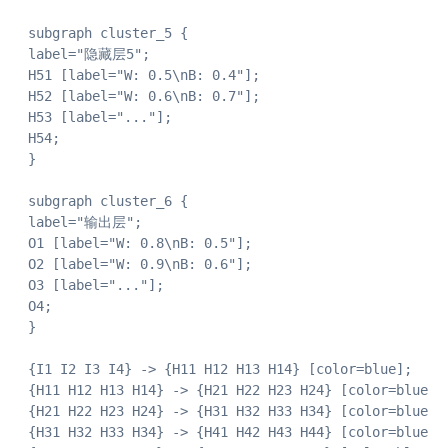
 subgraph cluster_5 {

 label="隐藏层5";

 H51 [label="W: 0.5\nB: 0.4"];

 H52 [label="W: 0.6\nB: 0.7"];

 H53 [label="..."];

 H54;

 }

 subgraph cluster_6 {

 label="输出层";

 O1 [label="W: 0.8\nB: 0.5"];

 O2 [label="W: 0.9\nB: 0.6"];

 O3 [label="..."];

 O4;

 }

 {I1 I2 I3 I4} -> {H11 H12 H13 H14} [color=blue];

 {H11 H12 H13 H14} -> {H21 H22 H23 H24} [color=blue];

 {H21 H22 H23 H24} -> {H31 H32 H33 H34} [color=blue];

 {H31 H32 H33 H34} -> {H41 H42 H43 H44} [color=blue];
