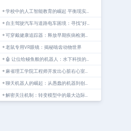
学校中的人工智能教育的崛起 平衡现实...
自主驾驶汽车与道路电车困境：寻找“好...
可穿戴健康追踪器：释放早期疾病检测...
老鼠专用VR眼镜：揭秘啮齿动物世界
🤖 让位给鳗鱼般的机器人：水下科技的...
麻省理工学院工程师开发出心脏右心室...
聊天机器人的崛起：从愚蠢的机器到创...
解密关注机制：转变模型中的最大边际...