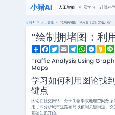
小猪AI
人工智能
机器学习
计算科
小猪AI
人工智能
“绘制拥堵图：利用图论进行交通分析”
“绘制拥堵图：利
S
F
T
E
T
W
M
K
h
a
w
m
e
h
e
a
i
a
c
i
a
l
a
s
k
Traffic Analysis Using Grap
r
e
t
i
e
t
s
a
e
b
t
l
g
s
e
o
Maps
o
e
r
A
n
o
r
a
p
g
k
m
p
e
学习如何利用图论找
r
键点
图论在社交网络、分子生物学或地理空间数据
用，即分析城市道路布局以预测关键街道、交
基础知识开始。