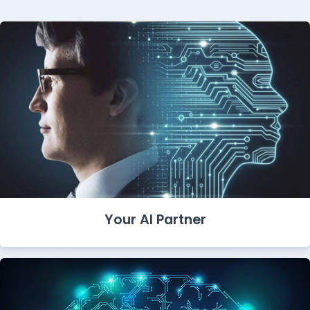
Your AI Partner