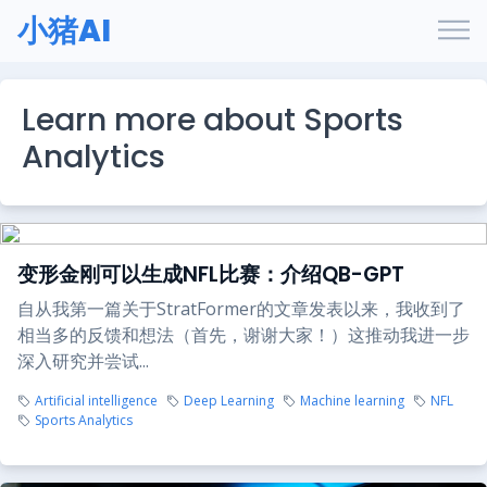
小猪AI
Learn more about Sports
Analytics
变形金刚可以生成NFL比赛：介绍QB-GPT
自从我第一篇关于StratFormer的文章发表以来，我收到了
相当多的反馈和想法（首先，谢谢大家！）这推动我进一步
深入研究并尝试...
Artificial intelligence
Deep Learning
Machine learning
NFL
Sports Analytics