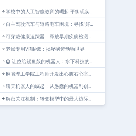
学校中的人工智能教育的崛起 平衡现实...
自主驾驶汽车与道路电车困境：寻找“好...
可穿戴健康追踪器：释放早期疾病检测...
老鼠专用VR眼镜：揭秘啮齿动物世界
🤖 让位给鳗鱼般的机器人：水下科技的...
麻省理工学院工程师开发出心脏右心室...
聊天机器人的崛起：从愚蠢的机器到创...
解密关注机制：转变模型中的最大边际...