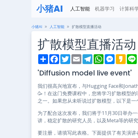
小猪AI
人工智能
机器学习
计算科
小猪AI
人工智能
扩散模型直播活动
扩散模型直播活动
S
F
T
E
T
W
M
K
h
a
w
m
e
h
e
a
i
a
c
i
a
l
a
s
k
'Diffusion model live event'
r
e
t
i
e
t
s
a
e
b
t
l
g
s
e
o
o
e
r
A
n
我们很高兴地宣布，与Hugging Face和Jona
o
r
a
p
g
k
m
p
e
🥳！在这门免费课程中，您将学习扩散模型
r
之一。如果您从未听说过扩散模型，以下是一
为了配合这次发布，我们将于11月30日举办
讲，稳定扩散的研究人员，以及Meta等的研
要注册，请填写此表格。下面提供了有关演讲