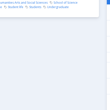
umanities Arts and Social Sciences
School of Science
ce
Student life
Students
Undergraduate