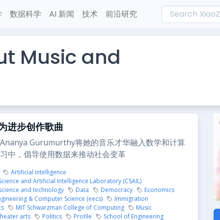
学
数据科学
AI 新闻
技术
前沿研究
ut Music and
为进步创作歌曲
nanya Gurumurthy将她的音乐才华融入数学和计算
习中，倡导使用数据来推动社会变革
Artificial intelligence
ience and Artificial Intelligence Laboratory (CSAIL)
cience and technology
Data
Democracy
Economics
Engineering & Computer Science (eecs)
Immigration
cs
MIT Schwarzman College of Computing
Music
heater arts
Politics
Profile
School of Engineering