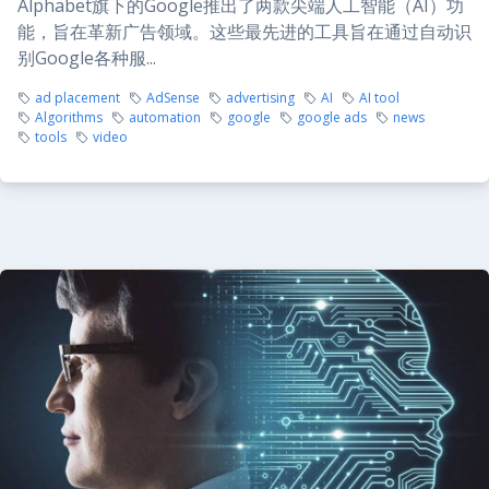
Alphabet旗下的Google推出了两款尖端人工智能（AI）功
能，旨在革新广告领域。这些最先进的工具旨在通过自动识
别Google各种服...
ad placement
AdSense
advertising
AI
AI tool
Algorithms
automation
google
google ads
news
tools
video