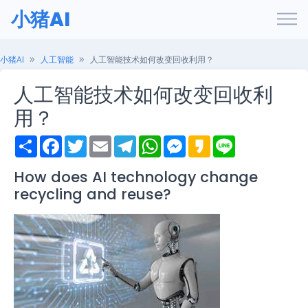
小猪AI
小猪AI
人工智能
人工智能技术如何改变回收利用？
人工智能技术如何改变回收利
用？
S
F
T
E
T
W
M
K
L
h
a
w
m
e
h
e
a
i
a
c
i
a
l
a
s
k
n
r
e
t
i
e
t
s
a
e
How does AI technology change
e
b
t
l
g
s
e
o
recycling and reuse?
o
e
r
A
n
o
r
a
p
g
k
m
p
e
r