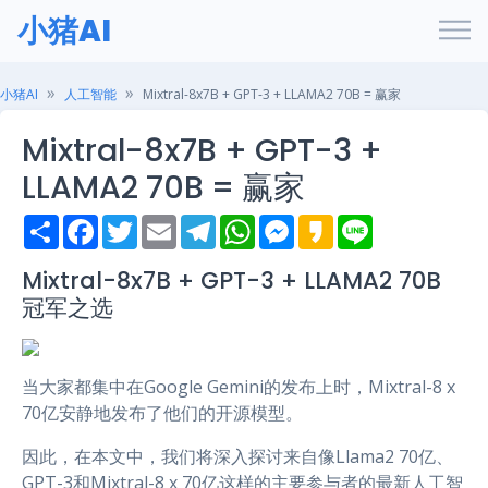
小猪AI
小猪AI
人工智能
Mixtral-8x7B + GPT-3 + LLAMA2 70B = 赢家
Mixtral-8x7B + GPT-3 +
LLAMA2 70B = 赢家
S
F
T
E
T
W
M
K
L
h
a
w
m
e
h
e
a
i
a
c
i
a
l
a
s
k
n
r
e
t
i
e
t
s
a
e
Mixtral-8x7B + GPT-3 + LLAMA2 70B
e
b
t
l
g
s
e
o
冠军之选
o
e
r
A
n
o
r
a
p
g
k
m
p
e
r
当大家都集中在Google Gemini的发布上时，Mixtral-8 x
70亿安静地发布了他们的开源模型。
因此，在本文中，我们将深入探讨来自像Llama2 70亿、
GPT-3和Mixtral-8 x 70亿这样的主要参与者的最新人工智