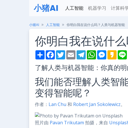
小猪AI
人工智能
机器学习
计算科
小猪AI
人工智能
你明白我在说什么吗？人类与机器智能
你明白我在说什么
S
F
T
E
T
W
M
K
h
a
w
m
e
h
e
a
i
a
c
i
a
l
a
s
k
了解人类与机器智能：你真的明
r
e
t
i
e
t
s
a
e
b
t
l
g
s
e
o
o
e
r
A
n
我们能否理解人类智
o
r
a
p
g
k
m
p
e
r
变得智能呢？
作者：
Lan Chu
和
Robert Jan Sokolewicz
。
照片由
Pavan Trikutam
拍摄，来自
Unsplas