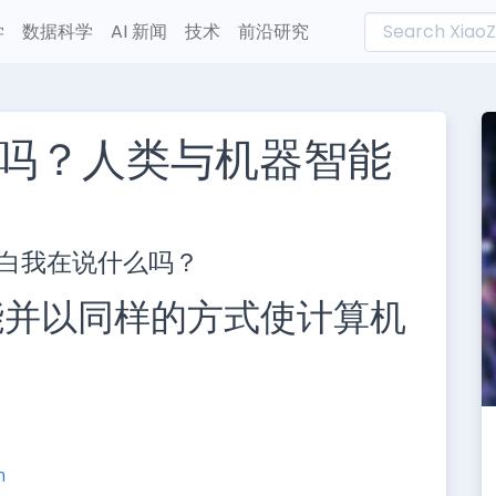
学
数据科学
AI 新闻
技术
前沿研究
吗？人类与机器智能
L
n
白我在说什么吗？
e
能并以同样的方式使计算机
h