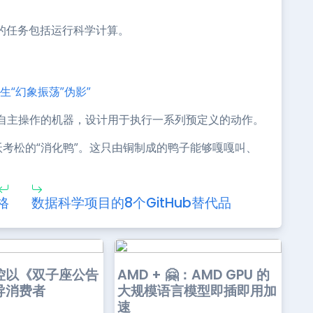
的任务包括运行科学计算。
“幻象振荡”伪影”
自主操作的机器，设计用于执行一系列预定义的动作。
·沃考松的“消化鸭”。这只由铜制成的鸭子能够嘎嘎叫、
格
数据科学项目的8个GitHub替代品
控以《双子座公告
AMD + 🤗：AMD GPU 的
导消费者
大规模语言模型即插即用加
速