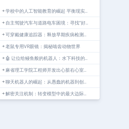
学校中的人工智能教育的崛起 平衡现实...
自主驾驶汽车与道路电车困境：寻找“好...
可穿戴健康追踪器：释放早期疾病检测...
老鼠专用VR眼镜：揭秘啮齿动物世界
🤖 让位给鳗鱼般的机器人：水下科技的...
麻省理工学院工程师开发出心脏右心室...
聊天机器人的崛起：从愚蠢的机器到创...
解密关注机制：转变模型中的最大边际...