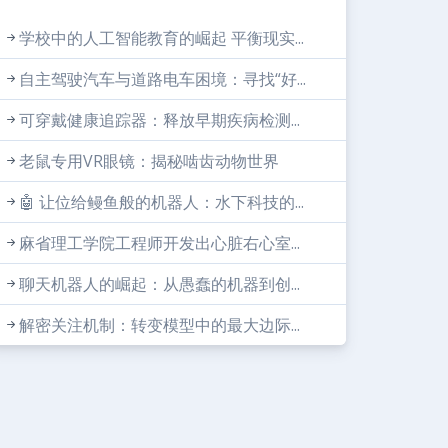
学校中的人工智能教育的崛起 平衡现实...
自主驾驶汽车与道路电车困境：寻找“好...
可穿戴健康追踪器：释放早期疾病检测...
老鼠专用VR眼镜：揭秘啮齿动物世界
🤖 让位给鳗鱼般的机器人：水下科技的...
麻省理工学院工程师开发出心脏右心室...
聊天机器人的崛起：从愚蠢的机器到创...
解密关注机制：转变模型中的最大边际...