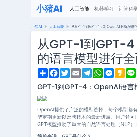
小猪AI
人工智能
机器学习
计算科
小猪AI
人工智能
从GPT-1到GPT-4：对OpenAI不
从GPT-1到GPT-
的语言模型进行全
S
F
T
E
T
W
M
K
h
a
w
m
e
h
e
a
i
a
c
i
a
l
a
s
k
GPT-1到GPT-4：OpenA
r
e
t
i
e
t
s
a
e
b
t
l
g
s
e
o
o
e
r
A
n
o
r
a
p
g
k
m
p
e
OpenAI提供了广泛的模型选择，每个模型
r
型定期更新以反映技术的最新进展。用户还可以
GPT模型推动了重大的自然语言处理（NLP）
简单来说，GPT是什么？