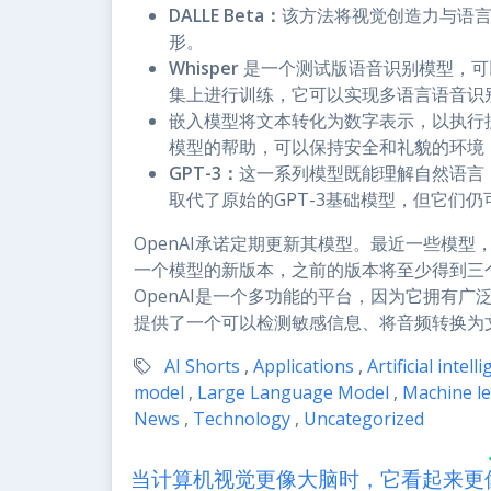
DALLE Beta：
该方法将视觉创造力与语
形。
Whisper
是一个测试版语音识别模型，可
集上进行训练，它可以实现多语言语音识
嵌入模型将文本转化为数字表示，以执行
模型的帮助，可以保持安全和礼貌的环境
GPT-3：
这一系列模型既能理解自然语言，
取代了原始的GPT-3基础模型，但它们仍
OpenAI承诺定期更新其模型。最近一些模型，如
一个模型的新版本，之前的版本将至少得到三
OpenAI是一个多功能的平台，因为它拥有广
提供了一个可以检测敏感信息、将音频转换为
AI Shorts
,
Applications
,
Artificial intell
model
,
Large Language Model
,
Machine l
News
,
Technology
,
Uncategorized
当计算机视觉更像大脑时，它看起来更