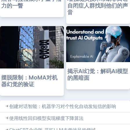
力的一瞥
自闭症人群找到他们的声
音
揭示AI幻觉：解码AI模型
摆脱限制：MoMA对机
的黑暗面
器幻觉的验证
创建对话智能：机器学习对个性化自动发短信的影响
使用线性回归模型实现梯度下降算法
ChatGPT企业版-开拓LLM未曾涉足的领域