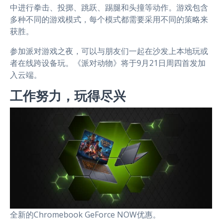
中进行拳击、投掷、跳跃、踢腿和头撞等动作。游戏包含
多种不同的游戏模式，每个模式都需要采用不同的策略来
获胜。
参加派对游戏之夜，可以与朋友们一起在沙发上本地玩或
者在线跨设备玩。《派对动物》将于9月21日周四首发加
入云端。
工作努力，玩得尽兴
全新的Chromebook GeForce NOW优惠。