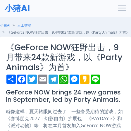
小猪AI
小猪AI
人工智能
《GeForce NOW狂野出击，9月带来24款新游戏，以《Party Animals》为首》
《GeForce NOW狂野出击，9
月带来24款新游戏，以《Party
Animals》为首》
S
F
T
E
T
W
M
K
L
h
a
w
m
e
h
e
a
i
a
c
i
a
l
a
s
k
n
r
e
t
i
e
t
s
a
e
GeForce NOW brings 24 new games
e
b
t
l
g
s
e
o
in September, led by Party Animals.
o
e
r
A
n
o
r
a
p
g
k
m
p
e
就像这样，夏天转眼间过去了，一些备受期待的游戏，如
r
《赛博朋克2077：幻影自由》扩展包、《PAYDAY 3》和
《派对动物》等，将在本月首发加入GeForce NOW游戏