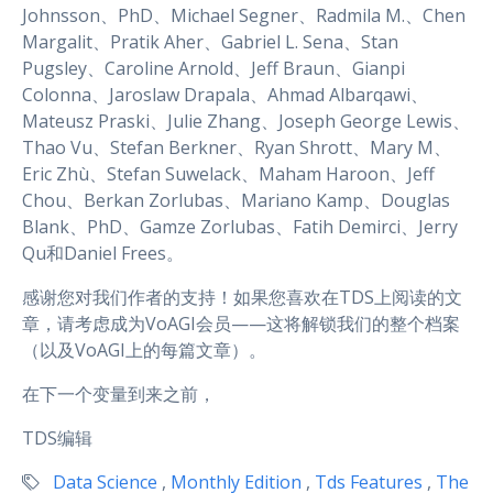
Johnsson、PhD、Michael Segner、Radmila M.、Chen
Margalit、Pratik Aher、Gabriel L. Sena、Stan
Pugsley、Caroline Arnold、Jeff Braun、Gianpi
Colonna、Jaroslaw Drapala、Ahmad Albarqawi、
Mateusz Praski、Julie Zhang、Joseph George Lewis、
Thao Vu、Stefan Berkner、Ryan Shrott、Mary M、
Eric Zhù、Stefan Suwelack、Maham Haroon、Jeff
Chou、Berkan Zorlubas、Mariano Kamp、Douglas
Blank、PhD、Gamze Zorlubas、Fatih Demirci、Jerry
Qu和Daniel Frees。
感谢您对我们作者的支持！如果您喜欢在TDS上阅读的文
章，请考虑成为VoAGI会员——这将解锁我们的整个档案
（以及VoAGI上的每篇文章）。
在下一个变量到来之前，
TDS编辑
Data Science
,
Monthly Edition
,
Tds Features
,
The