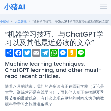
小猪AI
小猪AI
人工智能
“机器学习技巧、与ChatGPT学习以及其他最近必读的文章”
“机器学习技巧、与ChatGPT学
习以及其他最近必读的文章”
S
F
T
E
T
W
M
K
L
h
a
w
m
e
h
e
a
i
a
c
i
a
l
a
s
k
n
r
e
t
i
e
t
s
a
e
Machine learning techniques,
e
b
t
l
g
s
e
o
ChatGPT learning, and other must-
o
e
r
A
n
o
r
a
p
g
read recent articles.
k
m
p
e
r
随着八月的结束，我们的许多读者正在回到学校（无论是
大学、训练营还是在线学习），而其他人则正在摆脱夏季
慢节奏的最后残余。有什么比现在更好的时间来为你的数
据科学学习之旅做准备呢？