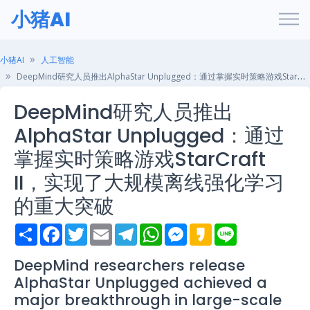
小猪AI
小猪AI
人工智能
DeepMind研究人员推出AlphaStar Unplugged：通过掌握实时策略游戏StarCraft II，实现了大规模离线强化学习的重大突破
DeepMind研究人员推出
AlphaStar Unplugged：通过
掌握实时策略游戏StarCraft
II，实现了大规模离线强化学习
的重大突破
S
F
T
E
T
W
M
K
L
h
a
w
m
e
h
e
a
i
a
c
i
a
l
a
s
k
n
r
e
t
i
e
t
s
a
e
DeepMind researchers release
e
b
t
l
g
s
e
o
AlphaStar Unplugged achieved a
o
e
r
A
n
o
r
a
p
g
major breakthrough in large-scale
k
m
p
e