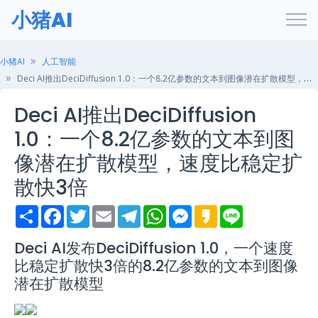
小猪AI
小猪AI
人工智能
Deci AI推出DeciDiffusion 1.0：一个8.2亿参数的文本到图像潜在扩散模型，速度比稳定扩散快3倍
Deci AI推出DeciDiffusion
1.0：一个8.2亿参数的文本到图
像潜在扩散模型，速度比稳定扩
散快3倍
S
F
T
E
T
W
M
K
L
h
a
w
m
e
h
e
a
i
a
c
i
a
l
a
s
k
n
r
e
t
i
e
t
s
a
e
Deci AI发布DeciDiffusion 1.0，一个速度
e
b
t
l
g
s
e
o
比稳定扩散快3倍的8.2亿参数的文本到图像
o
e
r
A
n
o
r
a
p
g
潜在扩散模型
k
m
p
e
r