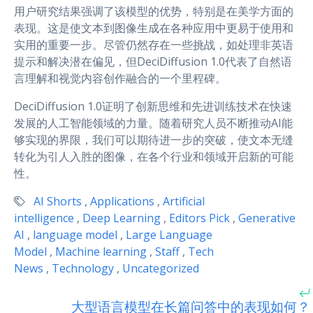
用户研究结果强调了该模型的优势，特别是在美学方面的
表现。这是使文本到图像生成在各种应用中更易于使用和
实用的重要一步。尽管仍然存在一些挑战，如处理非英语
提示和解决潜在偏见，但DeciDiffusion 1.0代表了自然语
言理解和视觉内容创作融合的一个里程碑。
DeciDiffusion 1.0证明了创新思维和先进训练技术在快速
发展的人工智能领域的力量。随着研究人员不断推动AI能
够实现的界限，我们可以期待进一步的突破，使文本无缝
转化为引人入胜的图像，在各个行业和领域开启新的可能
性。
AI Shorts
,
Applications
,
Artificial
intelligence
,
Deep Learning
,
Editors Pick
,
Generative
AI
,
language model
,
Large Language
Model
,
Machine learning
,
Staff
,
Tech
News
,
Technology
,
Uncategorized
大型语言模型在长篇问答中的表现如何？