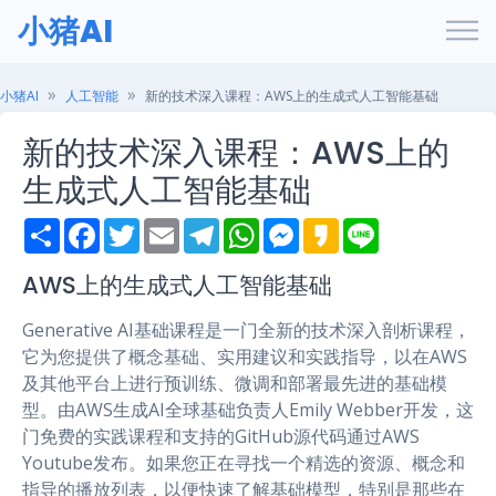
小猪AI
小猪AI
人工智能
新的技术深入课程：AWS上的生成式人工智能基础
新的技术深入课程：AWS上的
生成式人工智能基础
S
F
T
E
T
W
M
K
L
h
a
w
m
e
h
e
a
i
a
c
i
a
l
a
s
k
n
r
e
t
i
e
t
s
a
e
AWS上的生成式人工智能基础
e
b
t
l
g
s
e
o
o
e
r
A
n
Generative AI基础课程是一门全新的技术深入剖析课程，
o
r
a
p
g
k
m
p
e
它为您提供了概念基础、实用建议和实践指导，以在AWS
r
及其他平台上进行预训练、微调和部署最先进的基础模
型。由AWS生成AI全球基础负责人Emily Webber开发，这
门免费的实践课程和支持的GitHub源代码通过AWS
Youtube发布。如果您正在寻找一个精选的资源、概念和
指导的播放列表，以便快速了解基础模型，特别是那些在